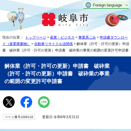
Foreign language
現在の位置：
トップページ
>
産業・ビジネス
>
事業系ごみ
>
申請書ダウンロー
ド（産業廃棄物）
>
自動車リサイクル法関係
> 解体業（許可・許可の更新）申請
書 破砕業（許可・許可の更新）申請書 破砕業の事業の範囲の変更許可申請書
解体業（許可・許可の更新）申請書 破砕業
（許可・許可の更新）申請書 破砕業の事業
の範囲の変更許可申請書
更新日 令和8年3月31日
ページ番号1006118