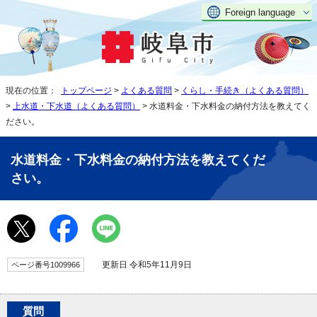
Foreign language
現在の位置：
トップページ
>
よくある質問
>
くらし・手続き（よくある質問）
>
上水道・下水道（よくある質問）
> 水道料金・下水料金の納付方法を教えてく
ださい。
水道料金・下水料金の納付方法を教えてくだ
さい。
更新日 令和5年11月9日
ページ番号1009966
質問