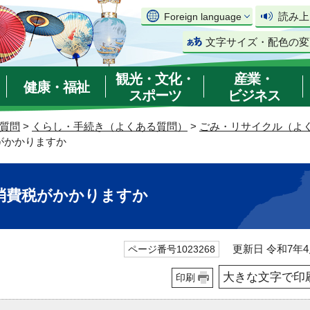
読み上
Foreign language
文字サイズ・配色の変
観光・文化・
産業・
健康・福祉
スポーツ
ビジネス
質問
>
くらし・手続き（よくある質問）
>
ごみ・リサイクル（よ
がかかりますか
消費税がかかりますか
更新日 令和7年4
ページ番号1023268
大きな文字で印
印刷