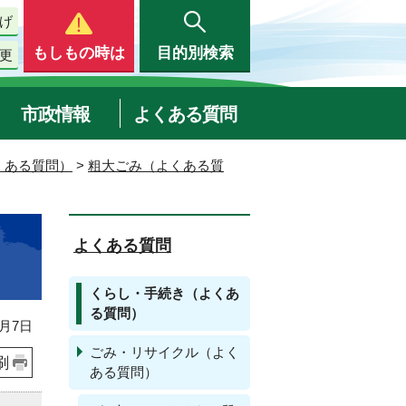
げ
もしもの時は
目的別検索
更
市政情報
よくある質問
くある質問）
>
粗大ごみ（よくある質
よくある質問
くらし・手続き（よくあ
る質問）
月7日
ごみ・リサイクル（よく
刷
ある質問）