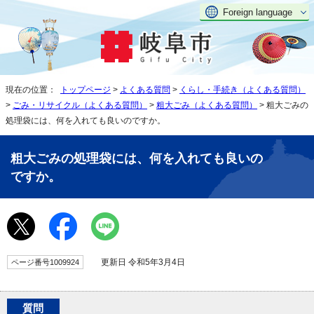
Foreign language
現在の位置：
トップページ
>
よくある質問
>
くらし・手続き（よくある質問）
>
ごみ・リサイクル（よくある質問）
>
粗大ごみ（よくある質問）
> 粗大ごみの
処理袋には、何を入れても良いのですか。
粗大ごみの処理袋には、何を入れても良いの
ですか。
更新日 令和5年3月4日
ページ番号1009924
質問