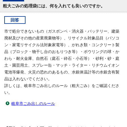
粗大ごみの処理袋には、何を入れても良いのですか。
回答
市で処分できないもの（ガスボンベ・消火器・バッテリー、建築
廃材及びその他の産業廃棄物等）、リサイクル対象品目（パソコ
ン・家電リサイクル法対象家電等）、がれき類・コンクリート製
品（ブロック・物干し台のおもりつき等）・ボウリングの球・か
わら・耐火金庫、自然石（庭石・砕石・小石等）・砂利・砂・庭
土・園芸用土、スプレー缶・マッチ・ライター・リチウムイオン
電池等爆発、火災の恐れのあるもの、水銀体温計等の水銀含有製
品は入れないでください。
詳しくは、岐阜市ごみ出しのルール（粗大ごみ）をご確認くださ
い。
岐阜市ごみ出しのルール