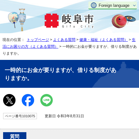
Foreign language
現在の位置：
トップページ
>
よくある質問
>
健康・福祉（よくある質問）
>
生
活にお困りの方（よくある質問）
> 一時的にお金が要りますが、借りる制度があ
りますか。
一時的にお金が要りますが、借りる制度があ
りますか。
更新日 令和3年8月31日
ページ番号1010075
質問