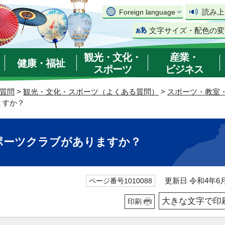
読み上
Foreign language
文字サイズ・配色の変
観光・文化・
産業・
健康・福祉
スポーツ
ビジネス
質問
>
観光・文化・スポーツ（よくある質問）
>
スポーツ・教室
ますか？
ポーツクラブがありますか？
更新日 令和4年6月
ページ番号1010088
大きな文字で印
印刷