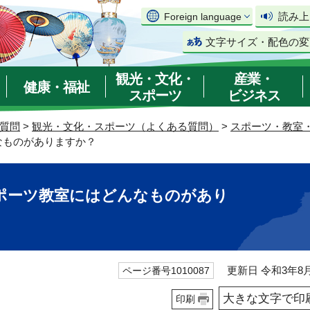
読み上
Foreign language
文字サイズ・配色の変
観光・文化・
産業・
健康・福祉
スポーツ
ビジネス
質問
>
観光・文化・スポーツ（よくある質問）
>
スポーツ・教室
なものがありますか？
ポーツ教室にはどんなものがあり
更新日 令和3年8月
ページ番号1010087
大きな文字で印
印刷