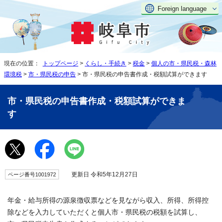
Foreign language
現在の位置：
トップページ
>
くらし・手続き
>
税金
>
個人の市・県民税・森林
環境税
>
市・県民税の申告
> 市・県民税の申告書作成・税額試算ができます
市・県民税の申告書作成・税額試算ができま
す
更新日 令和5年12月27日
ページ番号1001972
年金・給与所得の源泉徴収票などを見ながら収入、所得、所得控
除などを入力していただくと個人市・県民税の税額を試算し、