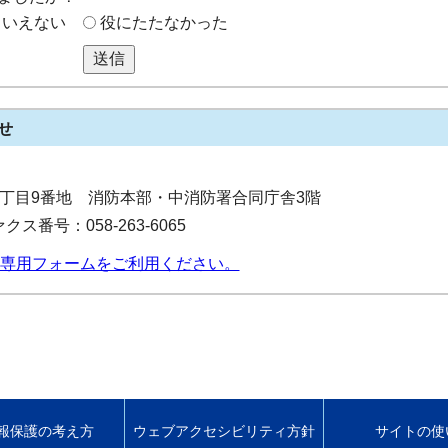
もいえない
役にたたなかった
送信
せ
寺町2丁目9番地 消防本部・中消防署合同庁舎3階
クス番号：058-263-6065
専用フォームをご利用ください。
報保護の考え方
ウェブアクセシビリティ方針
サイトの使