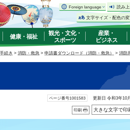
読み上
Foreign language
文字サイズ・配色の変
観光・文化・
産業・
健康・福祉
スポーツ
ビジネス
手続き
>
消防・救急
>
申請書ダウンロード（消防・救急）
>
消防
更新日 令和3年10月
ページ番号1001583
大きな文字で印
印刷