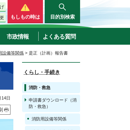
げ
もしもの時は
目的別検索
更
市政情報
よくある質問
用設備等関係
> 是正（計画）報告書
くらし・手続き
消防・救急
14日
申請書ダウンロード（消
防・救急）
刷
消防用設備等関係