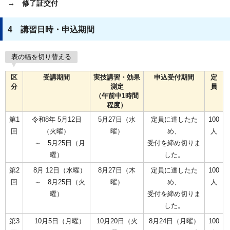
→ 修了証交付
4 講習日時・申込期間
表の幅を切り替える
区
受講期間
実技講習・効果
申込受付期間
定
分
測定
員
（午前中1時間
程度）
第1
令和8年 5月12日
5月27日（水
定員に達したた
100
回
（火曜）
曜）
め、
人
～ 5月25日（月
受付を締め切りま
曜）
した。
第2
8月 12日（水曜）
8月27日（木
定員に達したた
100
回
～ 8月25日（火
曜）
め、
人
曜）
受付を締め切りま
した。
第3
10月5日（月曜）
10月20日（火
8月24日（月曜）
100