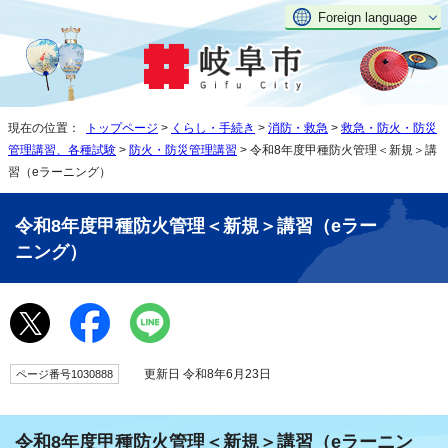
Foreign language
現在の位置：
トップページ
>
くらし・手続き
>
消防・救急
>
救急・防火・防災
管理講習、各種試験
>
防火・防災管理講習
> 令和8年度甲種防火管理＜新規＞講
習（eラーニング）
令和8年度甲種防火管理＜新規＞講習（eラー
ニング）
更新日 令和8年6月23日
ページ番号1030888
令和8年度甲種防火管理＜新規＞講習（eラーニン