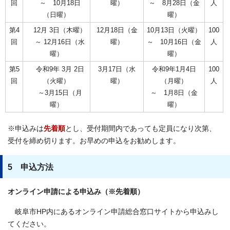
回
～ 10月18日
曜）
～ 8月28日（金
人
（日曜）
曜）
第4
12月 3日（木曜）
12月18日（金
10月13日（火曜）
100
回
～ 12月16日（水
曜）
～ 10月16日（金
人
曜）
曜）
第5
令和9年 3月 2日
3月17日（水
令和9年1月4日
100
回
（火曜）
曜）
（月曜）
人
～3月15日（月
～ 1月8日（金
曜）
曜）
※申込みは
先着順
とし、受付期間内であっても定員になり次第、
受付を締め切ります。お早めの申込をお勧めします。
5 申込方法
オンライン申請による申込み（※先着順）
岐阜市HP内にあるオンライン申請総合窓口サイトから申込みし
てください。