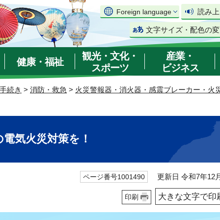
読み上
Foreign language
文字サイズ・配色の変
観光・文化・
産業・
健康・福祉
スポーツ
ビジネス
手続き
>
消防・救急
>
火災警報器・消火器・感震ブレーカー・火
の電気火災対策を！
更新日 令和7年12月
ページ番号1001490
大きな文字で印
印刷