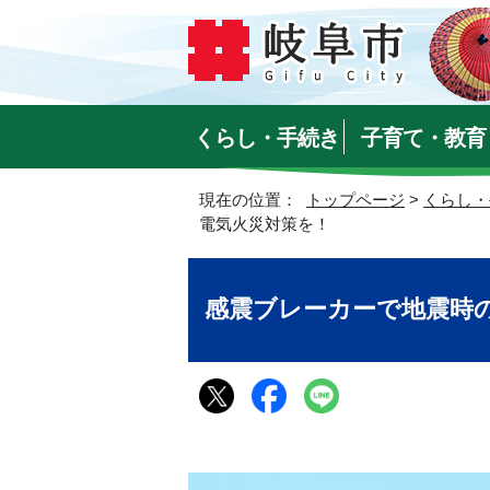
くらし・手続き
子育て・教育
現在の位置：
トップページ
>
くらし・
電気火災対策を！
感震ブレーカーで地震時