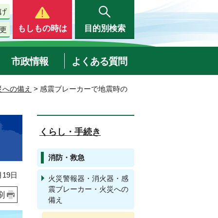
げ
もしもの時は
目的別検索
更
市政情報
よくある質問
災への備え
> 感震ブレーカーで地震時の
くらし・手続き
消防・救急
19日
火災警報器・消火器・感
震ブレーカー・火災への
刷
備え