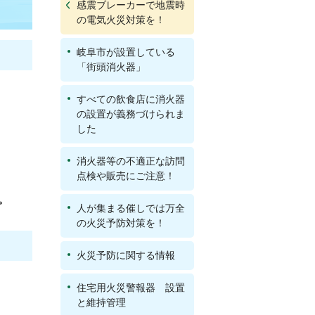
感震ブレーカーで地震時
の電気火災対策を！
岐阜市が設置している
「街頭消火器」
すべての飲食店に消火器
の設置が義務づけられま
した
消火器等の不適正な訪問
点検や販売にご注意！
。
人が集まる催しでは万全
の火災予防対策を！
火災予防に関する情報
住宅用火災警報器 設置
と維持管理