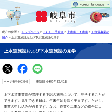
Foreign language
現在の位置：
トップページ
>
くらし・手続き
>
上水道・下水道
>
下水道事業の
紹介
> 上水道施設および下水道施設の見学
上水道施設および下水道施設の見学
更新日 令和6年12月1日
ページ番号1003349
上下水道事業部が管理する下記の施設について、見学することが
できます。見学できる日は、年末年始を除く平日です。ただし、
事前の申し込みが必要です。なお、作業や工事などの都合によ