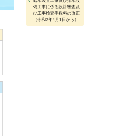
給水装置工事及び排水設
備工事に係る設計審査及
び工事検査手数料の改正
（令和2年4月1日から）