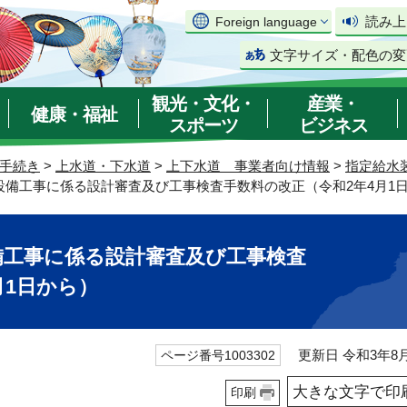
読み上
Foreign language
文字サイズ・配色の変
観光・文化・
産業・
健康・福祉
スポーツ
ビジネス
手続き
>
上水道・下水道
>
上下水道 事業者向け情報
>
指定給水
設備工事に係る設計審査及び工事検査手数料の改正（令和2年4月1
備工事に係る設計審査及び工事検査
月1日から）
更新日 令和3年8月
ページ番号1003302
大きな文字で印
印刷