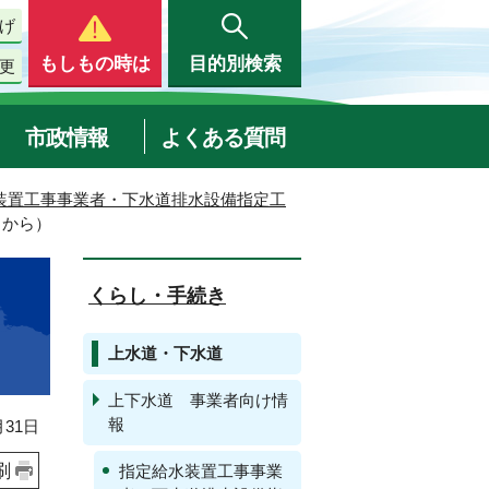
げ
もしもの時は
目的別検索
更
市政情報
よくある質問
装置工事事業者・下水道排水設備指定工
日から）
くらし・手続き
上水道・下水道
上下水道 事業者向け情
報
31日
刷
指定給水装置工事事業