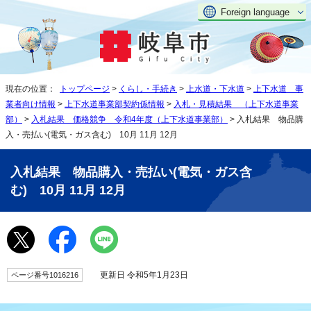
Foreign language
現在の位置：
トップページ
>
くらし・手続き
>
上水道・下水道
>
上下水道 事
業者向け情報
>
上下水道事業部契約係情報
>
入札・見積結果 （上下水道事業
部）
>
入札結果 価格競争 令和4年度（上下水道事業部）
> 入札結果 物品購
入・売払い(電気・ガス含む) 10月 11月 12月
入札結果 物品購入・売払い(電気・ガス含
む) 10月 11月 12月
更新日 令和5年1月23日
ページ番号1016216