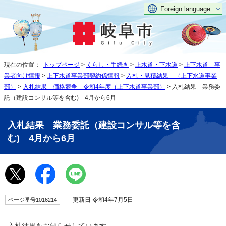
Foreign language
現在の位置：
トップページ
>
くらし・手続き
>
上水道・下水道
>
上下水道 事
業者向け情報
>
上下水道事業部契約係情報
>
入札・見積結果 （上下水道事業
部）
>
入札結果 価格競争 令和4年度（上下水道事業部）
> 入札結果 業務委
託（建設コンサル等を含む) 4月から6月
入札結果 業務委託（建設コンサル等を含
む) 4月から6月
更新日 令和4年7月5日
ページ番号1016214