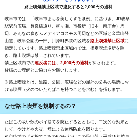
路上喫煙禁止区域で違反すると2,000円の過料
岐阜市では、「岐阜市まちを美しくする条例」に基づき、JR岐阜
駅駅前広場、長良橋通り、柳ヶ瀬、市役所（旧本・南庁舎）周
辺、みんなの森ぎふメディアコスモス周辺などの区域と金華山登
山道、岐阜公園の一部、川原町界隈の区域を
路上喫煙禁止区域
に
指定しています。路上喫煙禁止区域内では、指定喫煙場所を除
き、路上喫煙は禁止されています。
禁止区域内での
違反者には、2,000円の過料
が科されます。
皆様のご理解とご協力をお願いします。
※路上喫煙とは、道路、公園、広場などの屋外の公共の場所にお
ける喫煙（火のついたたばこを持つことを含む）を指します。
なぜ路上喫煙を規制するの？
たばこの吸い殻のポイ捨てを防止するとともに、二次的な効果と
して、やけどや火災、煙による迷惑防止を図ります。
※市街地のポイ捨てごみの62%がたばこの吸い殻（平成18年岐阜