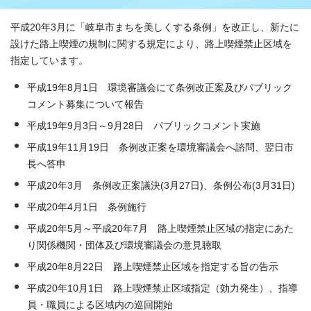
平成20年3月に「岐阜市まちを美しくする条例」を改正し、新たに
設けた路上喫煙の規制に関する規定により、路上喫煙禁止区域を
指定しています。
平成19年8月1日 環境審議会にて条例改正案及びパブリック
コメント募集について報告
平成19年9月3日～9月28日 パブリックコメント実施
平成19年11月19日 条例改正案を環境審議会へ諮問、翌日市
長へ答申
平成20年3月 条例改正案議決(3月27日)、条例公布(3月31日)
平成20年4月1日 条例施行
平成20年5月～平成20年7月 路上喫煙禁止区域の指定にあた
り関係機関・団体及び環境審議会の意見聴取
平成20年8月22日 路上喫煙禁止区域を指定する旨の告示
平成20年10月1日 路上喫煙禁止区域指定（効力発生）、指導
員・職員による区域内の巡回開始