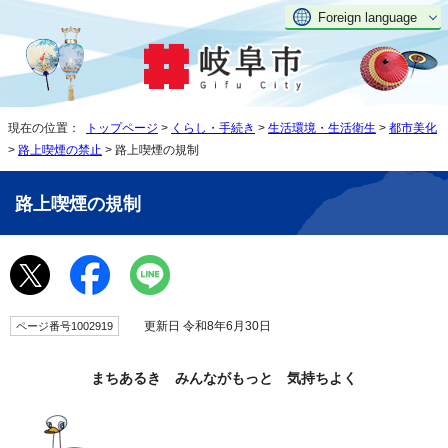
Foreign language
現在の位置：
トップページ
>
くらし・手続き
>
生活環境・生活衛生
>
都市美化
>
路上喫煙の禁止
> 路上喫煙の規制
路上喫煙の規制
更新日 令和8年6月30日
ページ番号1002919
まちあるき みんながもっと 気持ちよく