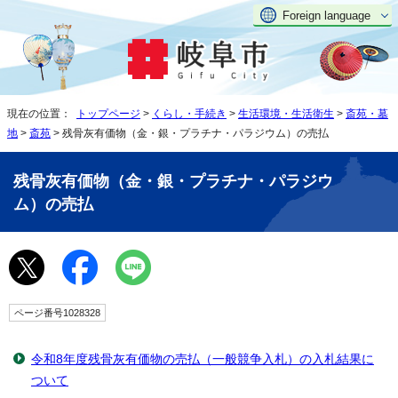
Foreign language
現在の位置：
トップページ
>
くらし・手続き
>
生活環境・生活衛生
>
斎苑・墓
地
>
斎苑
> 残骨灰有価物（金・銀・プラチナ・パラジウム）の売払
残骨灰有価物（金・銀・プラチナ・パラジウ
ム）の売払
ページ番号1028328
令和8年度残骨灰有価物の売払（一般競争入札）の入札結果に
ついて