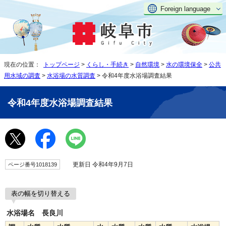
Foreign language
現在の位置：
トップページ
>
くらし・手続き
>
自然環境
>
水の環境保全
>
公共
用水域の調査
>
水浴場の水質調査
> 令和4年度水浴場調査結果
令和4年度水浴場調査結果
更新日 令和4年9月7日
ページ番号1018139
表の幅を切り替える
水浴場名 長良川