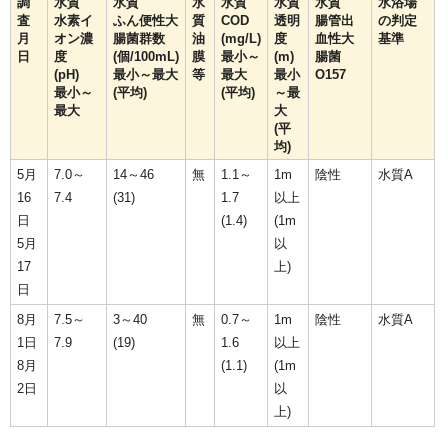
調
水質
水質
水
水質
水質
水質
水浴場
査
水素イ
ふん便性大
質
COD
透明
腸管出
の判定
月
オン濃
腸菌群数
油
(mg/L)
度
血性大
基準
日
度
(個/100mL)
膜
最小～
(m)
腸菌
(pH)
最小～最大
等
最大
最小
O157
最小～
(平均)
(平均)
～最
最大
大
(平
均)
5月
7.0～
14～46
無
1.1～
1m
陰性
水質A
16
7.4
(31)
1.7
以上
日
(1.4)
(1m
5月
以
17
上)
日
8月
7.5～
3～40
無
0.7～
1m
陰性
水質A
1日
7.9
(19)
1.6
以上
8月
(1.1)
(1m
2日
以
上)