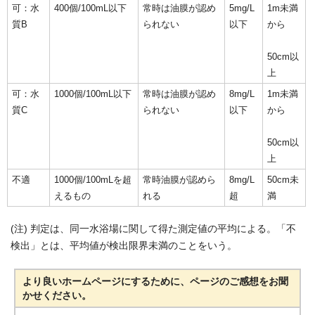
可：水
400個/100mL以下
常時は油膜が認め
5mg/L
1m未満
質B
られない
以下
から
50cm以
上
可：水
1000個/100mL以下
常時は油膜が認め
8mg/L
1m未満
質C
られない
以下
から
50cm以
上
不適
1000個/100mLを超
常時油膜が認めら
8mg/L
50cm未
えるもの
れる
超
満
(注) 判定は、同一水浴場に関して得た測定値の平均による。「不
検出」とは、平均値が検出限界未満のことをいう。
より良いホームページにするために、ページのご感想をお聞
かせください。