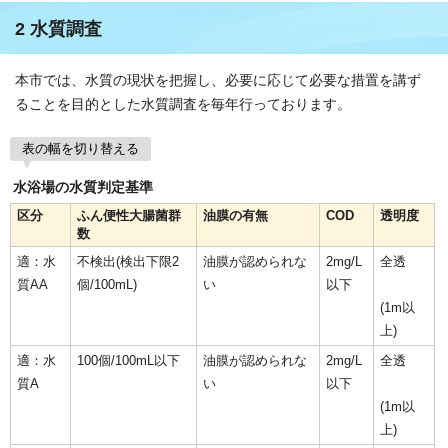
2 水質調査
本市では、水質の現状を把握し、必要に応じて必要な措置を講ず
ることを目的とした水質調査を毎年行っております。
表の幅を切り替える
水浴場の水質判定基準
区分
ふん便性大腸菌群
油膜の有無
COD
透明度
数
適：水
不検出(検出下限2
油膜が認められな
2mg/L
全透
質AA
個/100mL)
い
以下
(1m以
上)
適：水
100個/100mL以下
油膜が認められな
2mg/L
全透
質A
い
以下
(1m以
上)