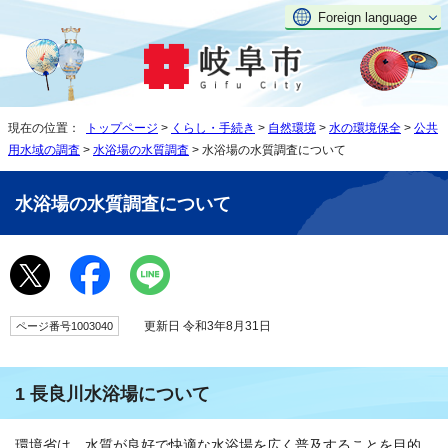
Foreign language
現在の位置：
トップページ
>
くらし・手続き
>
自然環境
>
水の環境保全
>
公共
用水域の調査
>
水浴場の水質調査
> 水浴場の水質調査について
水浴場の水質調査について
更新日 令和3年8月31日
ページ番号1003040
1 長良川水浴場について
環境省は、水質が良好で快適な水浴場を広く普及することを目的