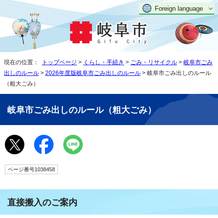
Foreign language
現在の位置：
トップページ
>
くらし・手続き
>
ごみ・リサイクル
>
岐阜市ごみ
出しのルール
>
2026年度版岐阜市ごみ出しのルール
> 岐阜市ごみ出しのルール
（粗大ごみ）
岐阜市ごみ出しのルール（粗大ごみ）
ページ番号1038458
直接搬入のご案内