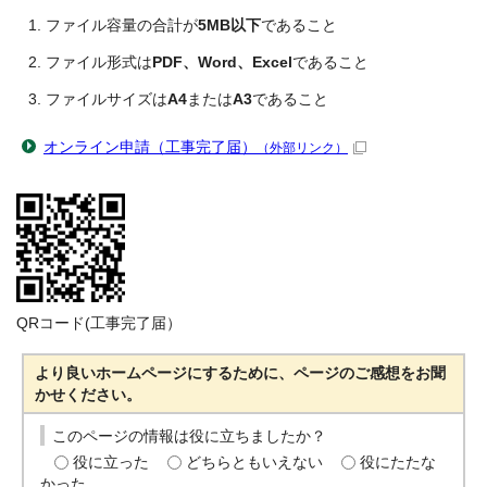
ファイル容量の合計が
5MB以下
であること
ファイル形式は
PDF、Word、Excel
であること
ファイルサイズは
A4
または
A3
であること
オンライン申請（工事完了届）
（外部リンク）
QRコード(工事完了届）
より良いホームページにするために、ページのご感想をお聞
かせください。
このページの情報は役に立ちましたか？
役に立った
どちらともいえない
役にたたな
かった