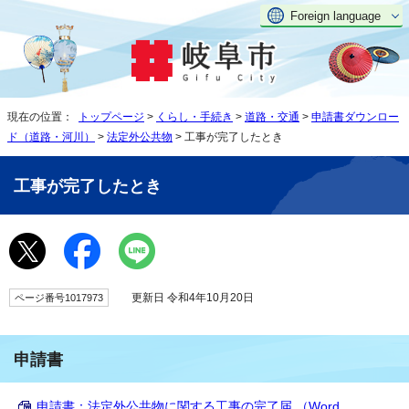
Foreign language
現在の位置：
トップページ
>
くらし・手続き
>
道路・交通
>
申請書ダウンロー
ド（道路・河川）
>
法定外公共物
> 工事が完了したとき
工事が完了したとき
更新日 令和4年10月20日
ページ番号1017973
申請書
申請書：法定外公共物に関する工事の完了届 （Word