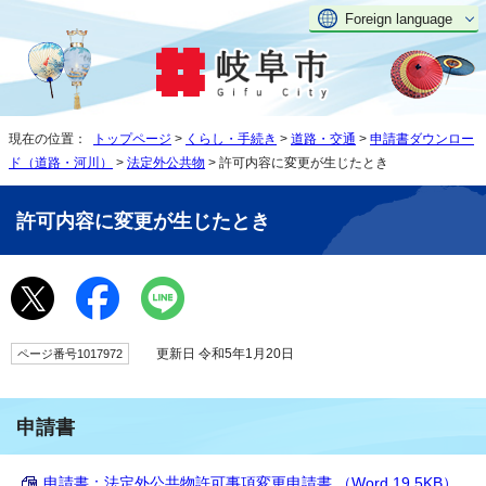
Foreign language
現在の位置：
トップページ
>
くらし・手続き
>
道路・交通
>
申請書ダウンロー
ド（道路・河川）
>
法定外公共物
> 許可内容に変更が生じたとき
許可内容に変更が生じたとき
更新日 令和5年1月20日
ページ番号1017972
申請書
申請書：法定外公共物許可事項変更申請書 （Word 19.5KB）