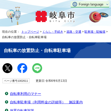
Foreign language
現在の位置：
トップページ
>
くらし・手続き
>
道路・交通
>
駐車場・駐輪場
>
自転車の放置防止・自転車駐車場
自転車の放置防止・自転車駐車場
更新日 令和6年6月13日
ページ番号1002611
自転車利用のマナー
自転車駐車場（利用料金の詳細等） 施設案内
放置自転車対策