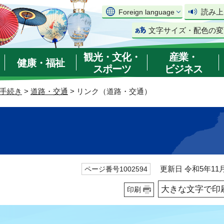
読み上
Foreign language
文字サイズ・配色の変
観光・文化・
産業・
健康・福祉
スポーツ
ビジネス
手続き
>
道路・交通
> リンク（道路・交通）
更新日 令和5年11月
ページ番号1002594
大きな文字で印
印刷