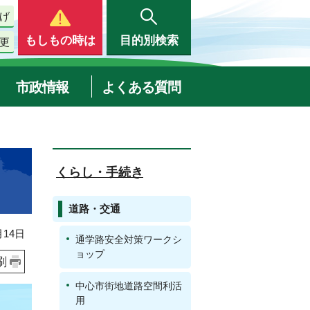
げ
もしもの時は
目的別検索
更
市政情報
よくある質問
くらし・手続き
道路・交通
14日
通学路安全対策ワークシ
ョップ
刷
中心市街地道路空間利活
用