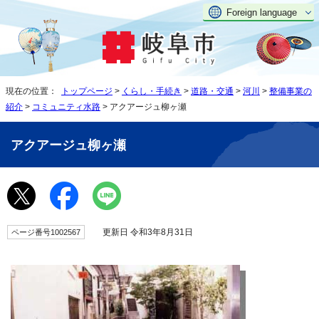
Foreign language
現在の位置：
トップページ
>
くらし・手続き
>
道路・交通
>
河川
>
整備事業の
紹介
>
コミュニティ水路
> アクアージュ柳ヶ瀬
アクアージュ柳ヶ瀬
更新日 令和3年8月31日
ページ番号1002567