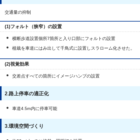
交通量の抑制
(1)フォルト（狭窄）の設置
横断歩道設置個所7箇所と入り口部にフォルトの設置
植栽を車道にはみ出して千鳥式に設置しスラローム化させた。
(2)視覚効果
交差点すべての箇所にイメージハンプの設置
2.路上停車の適正化
車道4.5m内に停車可能
3.環境空間づくり