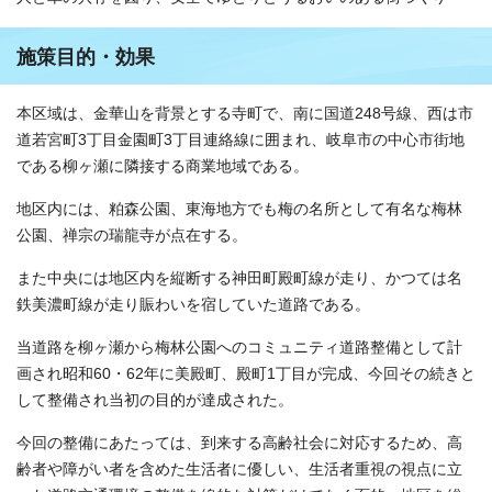
施策目的・効果
本区域は、金華山を背景とする寺町で、南に国道248号線、西は市
道若宮町3丁目金園町3丁目連絡線に囲まれ、岐阜市の中心市街地
である柳ヶ瀬に隣接する商業地域である。
地区内には、粕森公園、東海地方でも梅の名所として有名な梅林
公園、禅宗の瑞龍寺が点在する。
また中央には地区内を縦断する神田町殿町線が走り、かつては名
鉄美濃町線が走り賑わいを宿していた道路である。
当道路を柳ヶ瀬から梅林公園へのコミュニティ道路整備として計
画され昭和60・62年に美殿町、殿町1丁目が完成、今回その続きと
して整備され当初の目的が達成された。
今回の整備にあたっては、到来する高齢社会に対応するため、高
齢者や障がい者を含めた生活者に優しい、生活者重視の視点に立