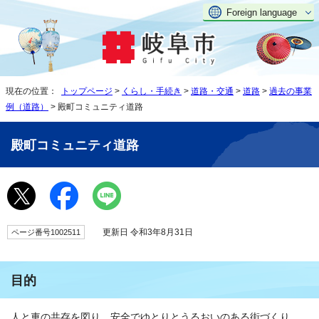
Foreign language
現在の位置：
トップページ
>
くらし・手続き
>
道路・交通
>
道路
>
過去の事業
例（道路）
> 殿町コミュニティ道路
殿町コミュニティ道路
更新日 令和3年8月31日
ページ番号1002511
目的
人と車の共存を図り、安全でゆとりとうるおいのある街づくり