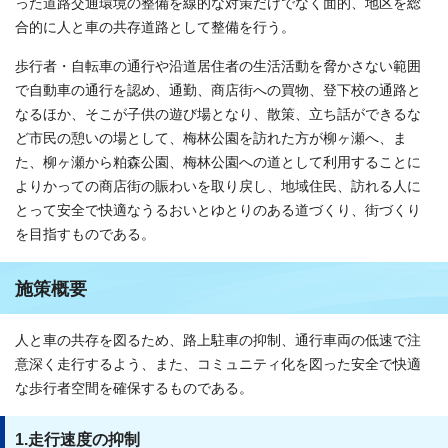
った道路交通環境の整備を線的な対策だけでなく面的、地区を総
合的に人と車の共存道路として整備を行う。
歩行者・自転車の通行や沿道居住者の生活活動を脅かさない範囲
で自動車の通行を認め、通勤、商店街への買物、登下校の通路と
なるほか、そこが子供の遊び場となり、散策、立ち話ができるな
ど市民の憩いの場として、梅林公園を訪れた方が柳ヶ瀬へ、ま
た、柳ヶ瀬から粕森公園、梅林公園への道として利用することに
よりかっての商店街の賑わいを取り戻し、地域住民、訪れる人に
とって安全で快適なうるおいとゆとりのある道づくり、街づくり
を目指すものである。
施策概要
人と車の共存を図るため、路上駐車の抑制、通行車両の低速で注
意深く走行するよう、また、コミュニティ化を図った安全で快適
な歩行者空間を確保するものである。
1.走行速度の抑制