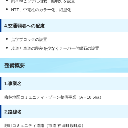
約20mピッチに植栽、照明灯を設置
NTT、中電柱のカラー化、細型化
4.交通弱者への配慮
点字ブロックの設置
歩道と車道の段差を少なくテーパー付縁石の設置
整備概要
1.事業名
梅林地区コミュニティ・ゾーン整備事業（A＝18.5ha）
2.路線名
殿町コミュニティ道路（市道 神田町殿町線）