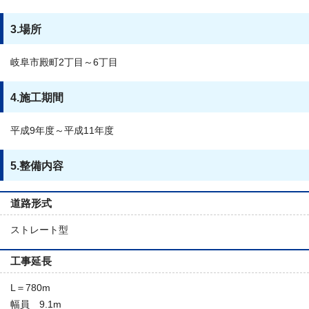
3.場所
岐阜市殿町2丁目～6丁目
4.施工期間
平成9年度～平成11年度
5.整備内容
道路形式
ストレート型
工事延長
L＝780m
幅員 9.1m