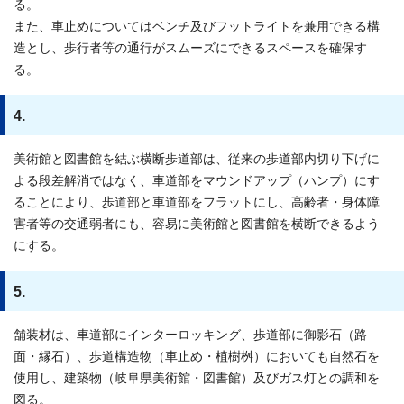
る。
また、車止めについてはベンチ及びフットライトを兼用できる構
造とし、歩行者等の通行がスムーズにできるスペースを確保す
る。
4.
美術館と図書館を結ぶ横断歩道部は、従来の歩道部内切り下げに
よる段差解消ではなく、車道部をマウンドアップ（ハンプ）にす
ることにより、歩道部と車道部をフラットにし、高齢者・身体障
害者等の交通弱者にも、容易に美術館と図書館を横断できるよう
にする。
5.
舗装材は、車道部にインターロッキング、歩道部に御影石（路
面・縁石）、歩道構造物（車止め・植樹桝）においても自然石を
使用し、建築物（岐阜県美術館・図書館）及びガス灯との調和を
図る。