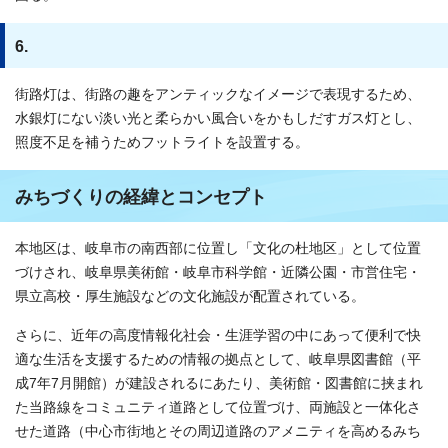
6.
街路灯は、街路の趣をアンティックなイメージで表現するため、
水銀灯にない淡い光と柔らかい風合いをかもしだすガス灯とし、
照度不足を補うためフットライトを設置する。
みちづくりの経緯とコンセプト
本地区は、岐阜市の南西部に位置し「文化の杜地区」として位置
づけされ、岐阜県美術館・岐阜市科学館・近隣公園・市営住宅・
県立高校・厚生施設などの文化施設が配置されている。
さらに、近年の高度情報化社会・生涯学習の中にあって便利で快
適な生活を支援するための情報の拠点として、岐阜県図書館（平
成7年7月開館）が建設されるにあたり、美術館・図書館に挟まれ
た当路線をコミュニティ道路として位置づけ、両施設と一体化さ
せた道路（中心市街地とその周辺道路のアメニティを高めるみち