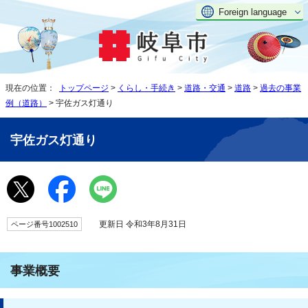
Foreign language
現在の位置：
トップページ
>
くらし・手続き
>
道路・交通
>
道路
>
過去の事業
例（道路）
> 宇佐ガス灯通り
宇佐ガス灯通り
更新日 令和3年8月31日
ページ番号1002510
事業概要