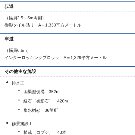
歩道
（幅員2.5～5m両側）
御影タイル貼り A＝1,330平方メートル
車道
（幅員6.5m）
インターロッキングブロック A＝1,329平方メートル
その他主な施設
排水工
函渠型側溝 352m
縁石（御影石） 420m
集水桝@ 36箇所
修景施設工
植栽（コブシ） 43本