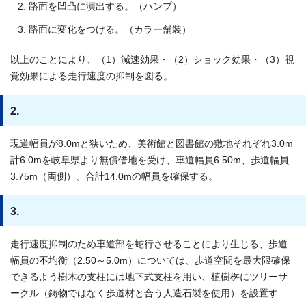
路面を凹凸に演出する。（ハンプ）
路面に変化をつける。（カラー舗装）
以上のことにより、（1）減速効果・（2）ショック効果・（3）視
覚効果による走行速度の抑制を図る。
2.
現道幅員が8.0mと狭いため、美術館と図書館の敷地それぞれ3.0m
計6.0mを岐阜県より無償借地を受け、車道幅員6.50m、歩道幅員
3.75m（両側）、合計14.0mの幅員を確保する。
3.
走行速度抑制のため車道部を蛇行させることにより生じる、歩道
幅員の不均衡（2.50～5.0m）については、歩道空間を最大限確保
できるよう樹木の支柱には地下式支柱を用い、植樹桝にツリーサ
ークル（鋳物ではなく歩道材と合う人造石製を使用）を設置す