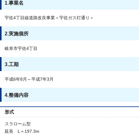
1.事業名
宇佐4丁目線道路改良事業＜宇佐ガス灯通り＞
2.実施個所
岐阜市宇佐4丁目
3.工期
平成6年8月～平成7年3月
4.整備内容
形式
スラローム型
延長 L＝197.3m