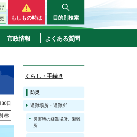
げ
もしもの時は
目的別検索
更
市政情報
よくある質問
くらし・手続き
防災
30日
避難場所・避難所
刷
災害時の避難場所、避難
所