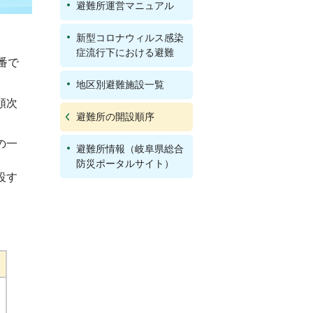
避難所運営マニュアル
新型コロナウィルス感染
症流行下における避難
番で
地区別避難施設一覧
順次
避難所の開設順序
の一
避難所情報（岐阜県総合
防災ポータルサイト）
設す