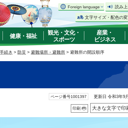
読み上
Foreign language
文字サイズ・配色の変
観光・文化・
産業・
健康・福祉
スポーツ
ビジネス
手続き
>
防災
>
避難場所・避難所
> 避難所の開設順序
更新日 令和3年9月
ページ番号1001397
大きな文字で印
印刷