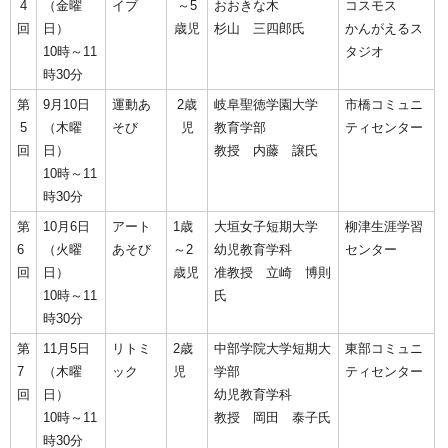
4
（金曜
イブ
～5
おおきな木
コスモス
回
日）
歳児
杉山 三四郎氏
かんがえるス
10時～11
タジオ
時30分
第
9月10日
運動あ
2歳
岐阜聖徳学園大学
市橋コミュニ
5
（木曜
そび
児
教育学部
ティセンター
回
日）
教授 内藤 譲氏
10時～11
時30分
第
10月6日
アート
1歳
大垣女子短期大学
柳津生涯学習
6
（火曜
あそび
～2
幼児教育学科
センター
回
日）
歳児
准教授 立崎 博則
10時～11
氏
時30分
第
11月5日
リトミ
2歳
中部学院大学短期大
東部コミュニ
7
（木曜
ック
児
学部
ティセンター
回
日）
幼児教育学科
10時～11
教授 岡田 泰子氏
時30分