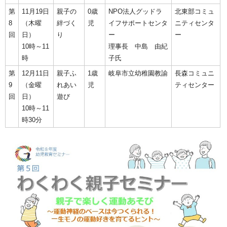
第
11月19日
親子の
0歳
NPO法人グッドラ
北東部コミュ
8
（木曜
絆づく
児
イフサポートセンタ
ニティセンタ
回
日）
り
ー
ー
10時～11
理事長 中島 由紀
時
子氏
第
12月11日
親子ふ
1歳
岐阜市立幼稚園教諭
長森コミュニ
9
（金曜
れあい
児
ティセンター
回
日）
遊び
10時～11
時30分