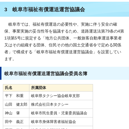
3 岐阜市福祉有償運送運営協議会
岐阜市では、福祉有償運送の必要性や、実施に伴う安全の確
保、事業実施の妥当性等を協議するため、道路運送法第79条の4第
1項第5号に規定する「地方公共団体、一般旅客自動車運送事業者
又はその組織する団体、住民その他の国土交通省令で定める関係
者」で構成する「岐阜市福祉有償運送運営協議会」を設置してい
ます。
岐阜市福祉有償運送運営協議会委員名簿
氏名
所属団体
平下 和重
岐阜県タクシー協会岐阜支部
山田 健太郎
株式会社日本タクシー
神山 肇
岐阜市民生委員・児童委員協議会
田中 義正
岐阜市身体障害者福祉協会