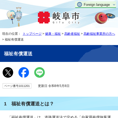
Foreign language
現在の位置：
トップページ
>
健康・福祉
>
高齢者福祉
>
高齢福祉事業所の方へ
> 福祉有償運送
福祉有償運送
更新日 令和8年5月8日
ページ番号1011201
1 福祉有償運送とは？
「福祉有償運送」は、道路運送法で定める「自家用有償旅客運