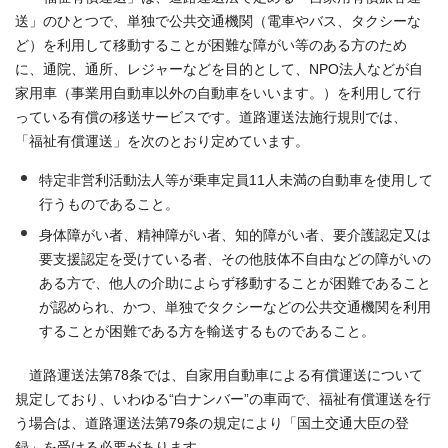
送」のひとつで、単独で公共交通機関（電車やバス、タクシーな
ど）を利用して移動することが困難な障がい等のある方のため
に、通院、通所、レジャーなどを目的として、NPO法人などが自
家用車（事業用自動車以外の自動車をいいます。）を利用して行
っている有償の移送サービスです。道路運送法施行規則では、
「福祉有償運送」を次のとおり定めています。
特定非営利活動法人等が乗車定員11人未満の自動車を使用して
行うものであること。
身体障がい者、精神障がい者、知的障がい者、要介護認定又は
要支援認定を受けている者、その他肢体不自由などの障がいの
ある方で、他人の介助によらず移動することが困難であること
が認められ、かつ、単独でタクシーなどの公共交通機関を利用
することが困難である方を輸送するものであること。
道路運送法第78条では、自家用自動車による有償運送について
規定しており、いわゆる“白ナンバー”の車両で、福祉有償運送を行
う場合は、道路運送法第79条の規定により「国土交通大臣の登
録」を受ける必要があります。