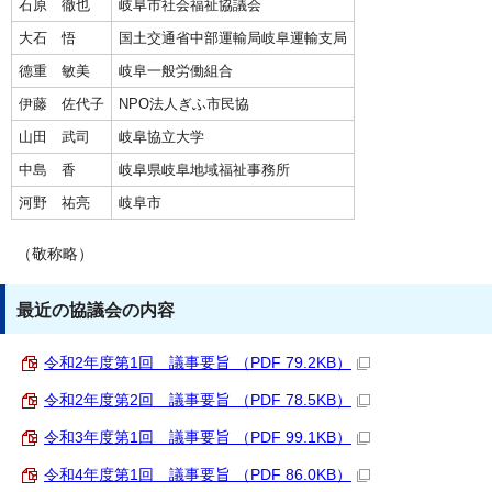
石原 徹也
岐阜市社会福祉協議会
大石 悟
国土交通省中部運輸局岐阜運輸支局
德重 敏美
岐阜一般労働組合
伊藤 佐代子
NPO法人ぎふ市民協
山田 武司
岐阜協立大学
中島 香
岐阜県岐阜地域福祉事務所
河野 祐亮
岐阜市
（敬称略）
最近の協議会の内容
令和2年度第1回 議事要旨 （PDF 79.2KB）
令和2年度第2回 議事要旨 （PDF 78.5KB）
令和3年度第1回 議事要旨 （PDF 99.1KB）
令和4年度第1回 議事要旨 （PDF 86.0KB）