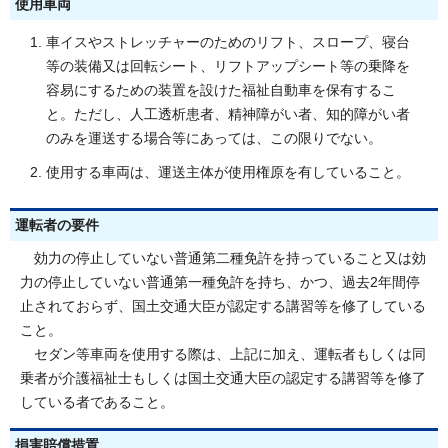
使用車両
車イスやストレッチャーのためのリフト、スロープ、寝台
等の装備又は回転シート、リフトアップシート等の乗降を
容易にするための装置を設けた福祉自動車を保有するこ
と。ただし、人工透析患者、精神障がい者、知的障がい者
のみを運送する場合等にあっては、この限りでない。
使用する車両は、運送主体が使用権原を有していること。
運転者の要件
効力の停止していない普通第二種免許を持っていること又は効
力の停止していない普通第一種免許を持ち、かつ、過去2年間停
止されておらず、国土交通大臣が認定する講習等を修了している
こと。
セダン等車両を使用する際は、上記に加え、運転者もしくは同
乗者が介護福祉士もしくは国土交通大臣の認定する講習等を修了
している者であること。
損害賠償措置