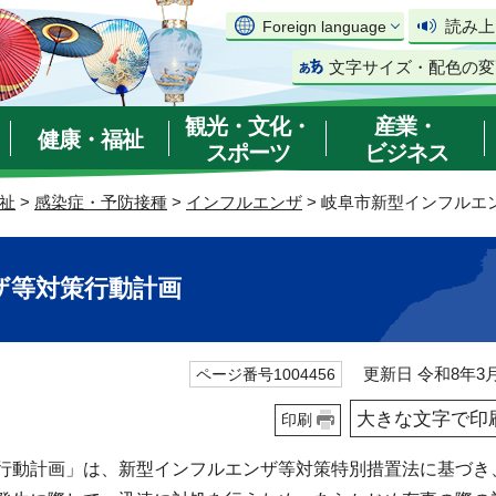
読み上
Foreign language
文字サイズ・配色の変
観光・文化・
産業・
健康・福祉
スポーツ
ビジネス
祉
>
感染症・予防接種
>
インフルエンザ
> 岐阜市新型インフルエ
ザ等対策行動計画
更新日 令和8年3月
ページ番号1004456
大きな文字で印
印刷
行動計画」は、新型インフルエンザ等対策特別措置法に基づき