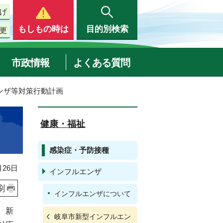
げ
もしもの時は
目的別検索
更
市政情報
よくある質問
ンザ等対策行動計画
健康・福祉
感染症・予防接種
26日
インフルエンザ
刷
インフルエンザについて
、新
岐阜市新型インフルエン