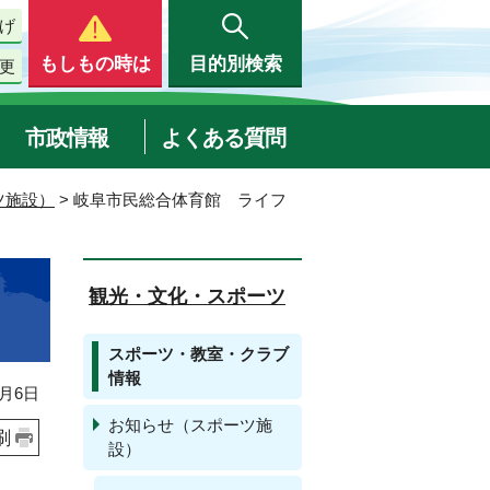
げ
もしもの時は
目的別検索
更
市政情報
よくある質問
ツ施設）
> 岐阜市民総合体育館 ライフ
観光・文化・スポーツ
スポーツ・教室・クラブ
情報
月6日
お知らせ（スポーツ施
刷
設）