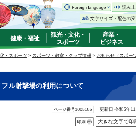
読み上
Foreign language
文字サイズ・配色の変
観光・文化・
産業・
健康・福祉
スポーツ
ビジネス
化・スポーツ
>
スポーツ・教室・クラブ情報
>
お知らせ（スポー
イフル射撃場の利用について
更新日 令和5年11
ページ番号1005185
大きな文字で印
印刷