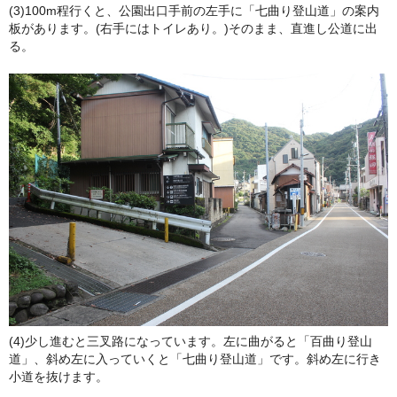
(3)100m程行くと、公園出口手前の左手に「七曲り登山道」の案内
板があります。(右手にはトイレあり。)そのまま、直進し公道に出
る。
(4)少し進むと三叉路になっています。左に曲がると「百曲り登山
道」、斜め左に入っていくと「七曲り登山道」です。斜め左に行き
小道を抜けます。