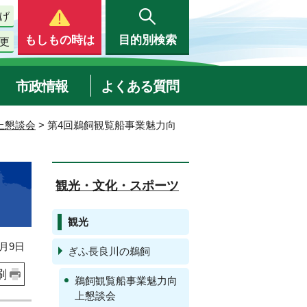
げ
もしもの時は
目的別検索
更
市政情報
よくある質問
上懇談会
> 第4回鵜飼観覧船事業魅力向
観光・文化・スポーツ
観光
月9日
ぎふ長良川の鵜飼
刷
鵜飼観覧船事業魅力向
上懇談会