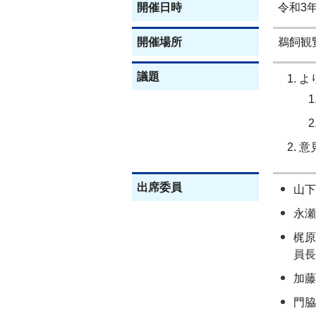
開催日時
令和3年
開催場所
鵜飼観
議題
よ
意
出席委員
山下
永瀬
梶原
員長
加藤
門脇