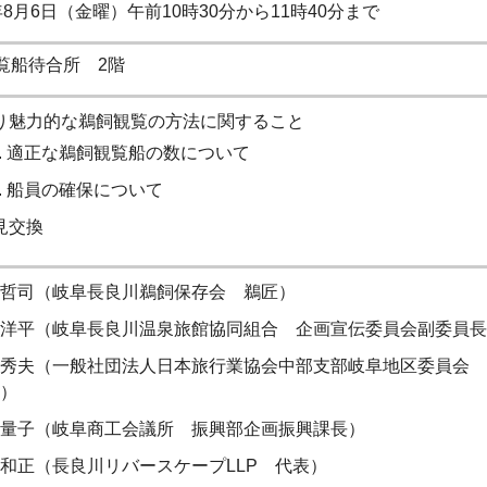
8月6日（金曜）午前10時30分から11時40分まで
覧船待合所 2階
り魅力的な鵜飼観覧の方法に関すること
適正な鵜飼観覧船の数について
船員の確保について
見交換
哲司（岐阜長良川鵜飼保存会 鵜匠）
洋平（岐阜長良川温泉旅館協同組合 企画宣伝委員会副委員長
秀夫（一般社団法人日本旅行業協会中部支部岐阜地区委員会 
）
量子（岐阜商工会議所 振興部企画振興課長）
和正（長良川リバースケープLLP 代表）