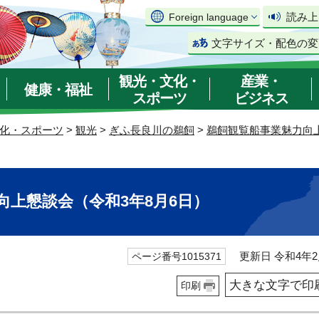
読み上
Foreign language
文字サイズ・配色の変
観光・文化・
産業・
健康・福祉
スポーツ
ビジネス
化・スポーツ
>
観光
>
ぎふ長良川の鵜飼
>
鵜飼観覧船事業魅力向
向上懇談会（令和3年8月6日）
更新日 令和4年2
ページ番号1015371
大きな文字で印
印刷