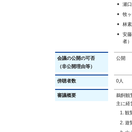
瀬口
牧ヶ
林素
安藤
者）
会議の公開の可否
公開
（非公開理由等）
傍聴者数
0人
審議概要
鵜飼観
主に経
観
遊