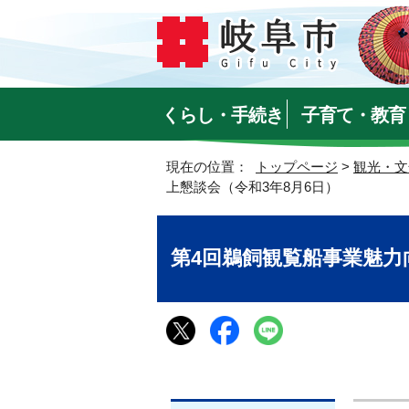
くらし・手続き
子育て・教育
現在の位置：
トップページ
>
観光・文
上懇談会（令和3年8月6日）
第4回鵜飼観覧船事業魅力