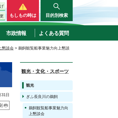
げ
もしもの時は
目的別検索
更
市政情報
よくある質問
上懇談会
> 鵜飼観覧船事業魅力向上懇談
観光・文化・スポーツ
観光
31日
ぎふ長良川の鵜飼
刷
鵜飼観覧船事業魅力向
上懇談会