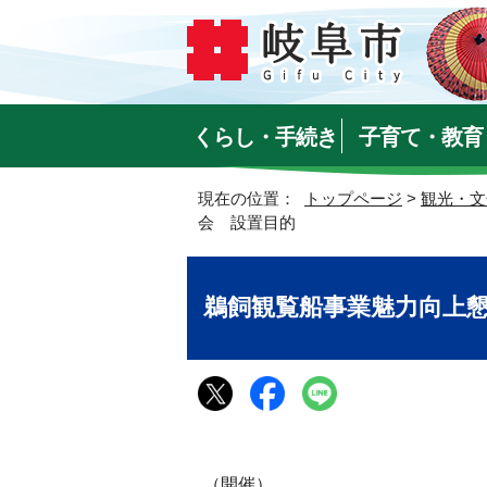
くらし・手続き
子育て・教育
現在の位置：
トップページ
>
観光・文
会 設置目的
鵜飼観覧船事業魅力向上
（開催）