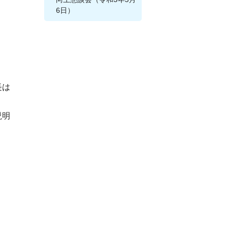
6日）
長は
説明