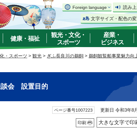
読み上
Foreign language
文字サイズ・配色の変
観光・文化・
産業・
健康・福祉
スポーツ
ビジネス
化・スポーツ
>
観光
>
ぎふ長良川の鵜飼
>
鵜飼観覧船事業魅力向
懇談会 設置目的
更新日 令和3年8月
ページ番号1007223
大きな文字で印
印刷