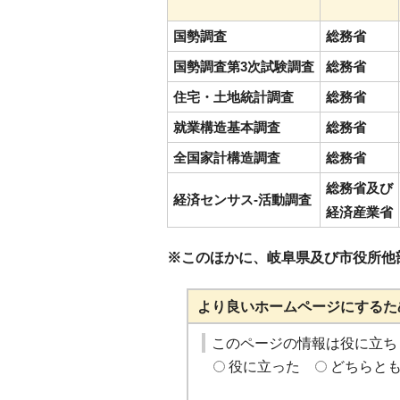
国勢調査
総務
省
国勢調査第3次試験調査
総務
省
住宅・土地統計調査
総務
省
就業構造基本調査
総務
省
全国家計構造調査
総務
省
総務省及び
経済センサス-活動調査
経済産業省
※このほかに、岐阜県及び市役所他
より良いホームページにするた
このページの情報は役に立ち
役に立った
どちらと