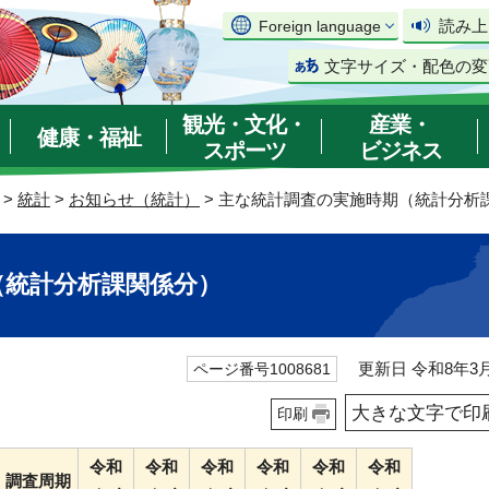
読み上
Foreign language
文字サイズ・配色の変
観光・文化・
産業・
健康・福祉
スポーツ
ビジネス
>
統計
>
お知らせ（統計）
> 主な統計調査の実施時期（統計分析
（統計分析課関係分）
更新日 令和8年3月
ページ番号1008681
大きな文字で印
印刷
令和
令和
令和
令和
令和
令和
調査周期