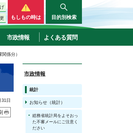
げ
もしもの時は
目的別検索
更
市政情報
よくある質問
課関係分）
市政情報
統計
31日
お知らせ（統計）
刷
総務省統計局をよそおっ
た不審メールにご注意く
ださい