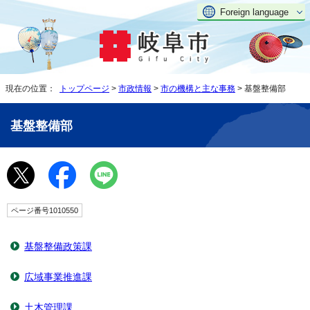
Foreign language
現在の位置：
トップページ
>
市政情報
>
市の機構と主な事務
> 基盤整備部
基盤整備部
ページ番号1010550
基盤整備政策課
広域事業推進課
土木管理課