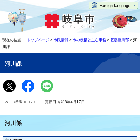
Foreign language
現在の位置：
トップページ
>
市政情報
>
市の機構と主な事務
>
基盤整備部
> 河
川課
河川課
更新日 令和8年4月17日
ページ番号1010557
河川係