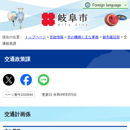
Foreign language
現在の位置：
トップページ
>
市政情報
>
市の機構と主な事務
>
都市建設部
> 交
通政策課
交通政策課
更新日 令和4年9月5日
ページ番号1010544
交通計画係