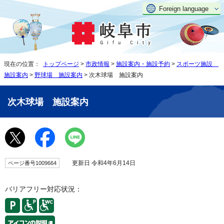
Foreign language
現在の位置：
トップページ
>
市政情報
>
施設案内・施設予約
>
スポーツ施設
施設案内
>
野球場 施設案内
> 次木球場 施設案内
次木球場 施設案内
更新日 令和4年6月14日
ページ番号1009664
バリアフリー対応状況：