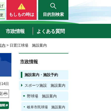
げ
もしもの時は
目的別検索
更
市政情報
よくある質問
案内
> 日置江球場 施設案内
市政情報
施設案内・施設予約
14日
スポーツ施設 施設案内
刷
野球場 施設案内
岐阜市民球場 施設案内