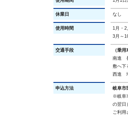
使用期間
1月1日
休業日
なし
使用時間
1月・2
3月～1
交通手段
（乗用
南進 
敷へ下
西進 
申込方法
岐阜市民
※岐阜
の翌日
ご利用