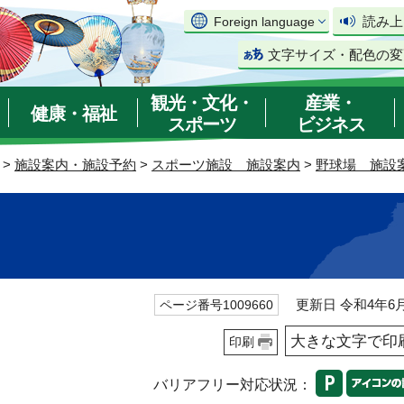
読み上
Foreign language
文字サイズ・配色の変
観光・文化・
産業・
健康・福祉
スポーツ
ビジネス
>
施設案内・施設予約
>
スポーツ施設 施設案内
>
野球場 施設
更新日 令和4年6月
ページ番号1009660
大きな文字で印
印刷
バリアフリー対応状況：