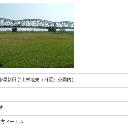
茶屋新田字上村地先（日置江公園内）
球
0平方メートル