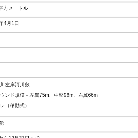
10平方メートル
年4月1日
川左岸河川敷
ウンド規模－左翼75m、中堅96m、右翼66m
レ（移動式）
能