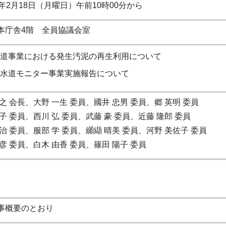
年2月18日（月曜日）午前10時00分から
本庁舎4階 全員協議会室
道事業における発生汚泥の再生利用について
水道モニター事業実施報告について
之 会長、大野 一生 委員、國井 忠男 委員、郷 英明 委員
子 委員、西川 弘 委員、武藤 豪 委員、近藤 隆郎 委員
治 委員、服部 学 委員、纐纈 晴美 委員、河野 美佐子 委員
彦 委員、白木 由香 委員、篠田 陽子 委員
事概要のとおり