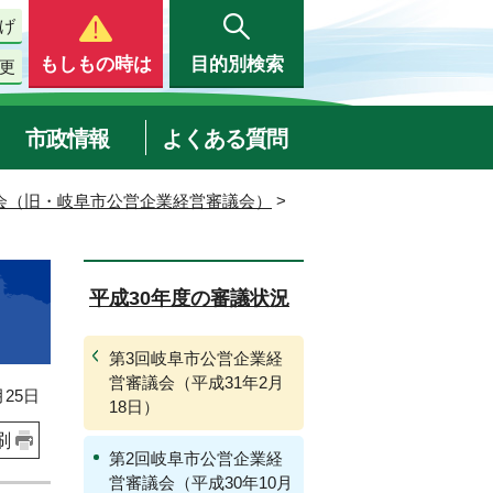
げ
もしもの時は
目的別検索
更
市政情報
よくある質問
会（旧・岐阜市公営企業経営審議会）
>
平成30年度の審議状況
第3回岐阜市公営企業経
営審議会（平成31年2月
25日
18日）
刷
第2回岐阜市公営企業経
営審議会（平成30年10月