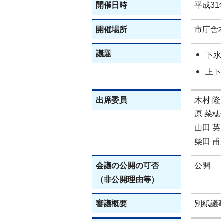
開催日時
平成31
開催場所
市庁舎
議題
下水
上下
出席委員
木村 隆
原 菜穂
山田 英
柴田 甫
会議の公開の可否
公開
（非公開理由等）
審議概要
別紙議