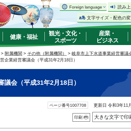
読み上
Foreign language
文字サイズ・配色の変
観光・文化・
産業・
健康・福祉
スポーツ
ビジネス
>
附属機関
>
その他（附属機関）
>
岐阜市上下水道事業経営審議
公営企業経営審議会（平成31年2月18日）
議会（平成31年2月18日）
更新日 令和3年11月
ページ番号1007708
大きな文字で印
印刷