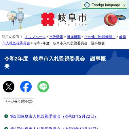
Foreign language
現在の位置：
トップページ
>
市政情報
>
附属機関
>
その他（附属機関）
>
岐阜
市入札監視委員会
> 令和2年度 岐阜市入札監視委員会 議事概要
令和2年度 岐阜市入札監視委員会 議事概
要
ページ番号1007626
第3回岐阜市入札監視委員会（令和3年2月22日）