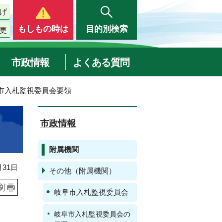
げ
もしもの時は
目的別検索
更
市政情報
よくある質問
阜市入札監視委員会要領
市政情報
附属機関
31日
その他（附属機関）
刷
岐阜市入札監視委員会
岐阜市入札監視委員会の