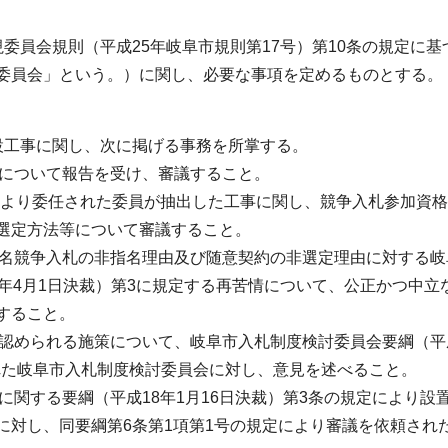
委員会規則（平成25年岐阜市規則第17号）第10条の規定に基
委員会」という。）に関し、必要な事項を定めるものとする。
設工事に関し、次に掲げる事務を所掌する。
等について報告を受け、審議すること。
定により委任された委員が抽出した工事に関し、競争入札参加資
選定方法等について審議すること。
、指名競争入札の非指名理由及び随意契約の非選定理由に対する岐
年4月1日決裁）第3に規定する再苦情について、公正かつ中立
すること。
要と認められる施策について、岐阜市入札制度検討委員会要綱（平
された岐阜市入札制度検討委員会に対し、意見を述べること。
行に関する要綱（平成18年1月16日決裁）第3条の規定により設
に対し、同要綱第6条第1項第1号の規定により審議を依頼され