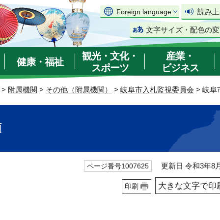
読み上
Foreign language
文字サイズ・配色の変
観光・文化・
産業・
健康・福祉
スポーツ
ビジネス
>
附属機関
>
その他（附属機関）
>
岐阜市入札監視委員会
> 岐
領
更新日 令和3年8月
ページ番号1007625
大きな文字で印
印刷