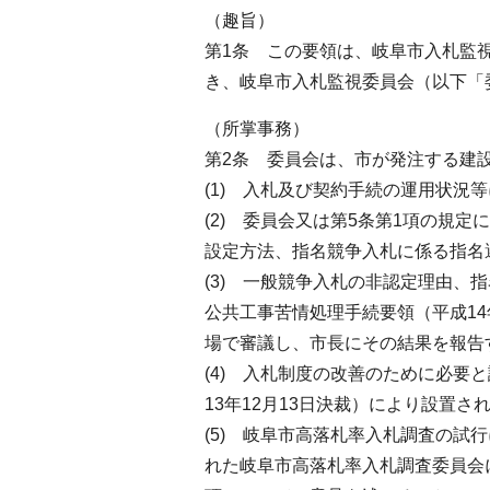
（趣旨）
第1条 この要領は、岐阜市入札監視
き、岐阜市入札監視委員会（以下「
（所掌事務）
第2条 委員会は、市が発注する建
(1) 入札及び契約手続の運用状況
(2) 委員会又は第5条第1項の規
設定方法、指名競争入札に係る指名
(3) 一般競争入札の非認定理由
公共工事苦情処理手続要領（平成14
場で審議し、市長にその結果を報告
(4) 入札制度の改善のために必
13年12月13日決裁）により設置
(5) 岐阜市高落札率入札調査の試
れた岐阜市高落札率入札調査委員会