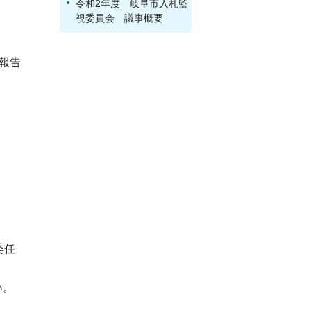
令和2年度 岐阜市入札監
視委員会 議事概要
報告
委任
い。