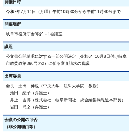
開催日時
令和7年7月14日（月曜）午前10時30分から午前11時40分まで
開催場所
岐阜市役所庁舎9階9－1会議室
議題
公文書公開請求に対する一部公開決定（令和6年10月8日付け岐阜
市教委政第366号の2）に係る審査請求の審議
出席委員
会長 土田 伸也（中央大学 法科大学院 教授）
池田 紀子（弁護士）
井上 吉博（株式会社 岐阜新聞社 統合編集局報道本部長）
岩田 尚之（弁護士）
会議の公開の可否
（非公開理由等）