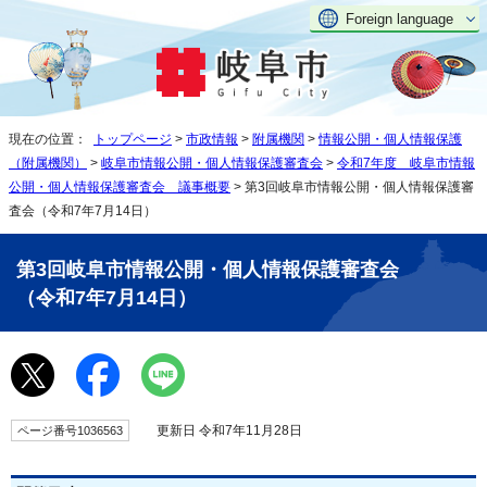
Foreign language
現在の位置：
トップページ
>
市政情報
>
附属機関
>
情報公開・個人情報保護
（附属機関）
>
岐阜市情報公開・個人情報保護審査会
>
令和7年度 岐阜市情報
公開・個人情報保護審査会 議事概要
> 第3回岐阜市情報公開・個人情報保護審
査会（令和7年7月14日）
第3回岐阜市情報公開・個人情報保護審査会
（令和7年7月14日）
更新日 令和7年11月28日
ページ番号1036563