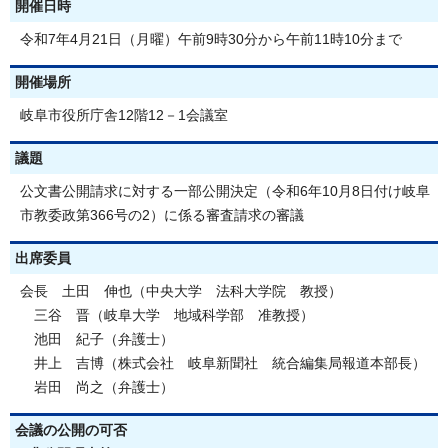
開催日時
令和7年4月21日（月曜）午前9時30分から午前11時10分まで
開催場所
岐阜市役所庁舎12階12－1会議室
議題
公文書公開請求に対する一部公開決定（令和6年10月8日付け岐阜
市教委政第366号の2）に係る審査請求の審議
出席委員
会長 土田 伸也（中央大学 法科大学院 教授）
三谷 晋（岐阜大学 地域科学部 准教授）
池田 紀子（弁護士）
井上 吉博（株式会社 岐阜新聞社 統合編集局報道本部長）
岩田 尚之（弁護士）
会議の公開の可否