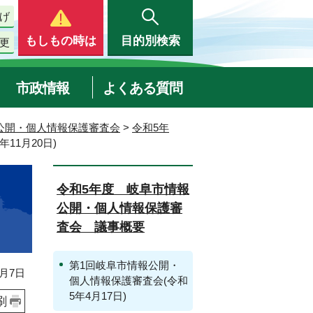
げ
もしもの時は
目的別検索
更
市政情報
よくある質問
公開・個人情報保護審査会
>
令和5年
11月20日)
令和5年度 岐阜市情報
公開・個人情報保護審
査会 議事概要
第1回岐阜市情報公開・
月7日
個人情報保護審査会(令和
5年4月17日)
刷