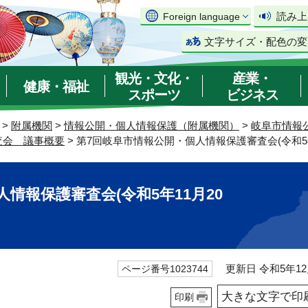
読み上
Foreign language
文字サイズ・配色の変
観光・文化・
産業・
健康・福祉
スポーツ
ビジネス
>
附属機関
>
情報公開・個人情報保護（附属機関）
>
岐阜市情報
査会 議事概要
> 第7回岐阜市情報公開・個人情報保護審査会(令和5年
情報保護審査会(令和5年11月20
更新日 令和5年12
ページ番号1023744
大きな文字で印
印刷