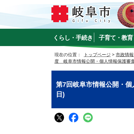
くらし・手続き
子育て・教育
現在の位置：
トップページ
>
市政情報
度 岐阜市情報公開・個人情報保護審
第7回岐阜市情報公開・個人
日)