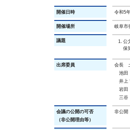
開催日時
令和5年
開催場所
岐阜市
議題
公
保
出席委員
会長 
池田 
井上 
岩田 
三谷 
会議の公開の可否
非公開
（非公開理由等）