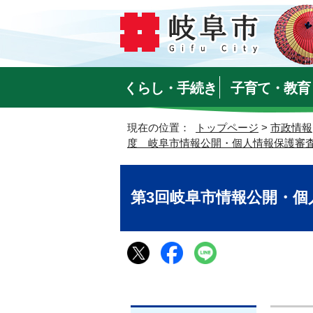
くらし・手続き
子育て・教育
現在の位置：
トップページ
>
市政情報
度 岐阜市情報公開・個人情報保護審
第3回岐阜市情報公開・個人