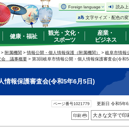
読み上
Foreign language
文字サイズ・配色の変
観光・文化・
産業・
健康・福祉
スポーツ
ビジネス
>
附属機関
>
情報公開・個人情報保護（附属機関）
>
岐阜市情報
査会 議事概要
> 第3回岐阜市情報公開・個人情報保護審査会(令和5年
情報保護審査会(令和5年6月5日)
更新日 令和5年6
ページ番号1021779
大きな文字で印
印刷