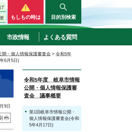
げ
もしもの時は
目的別検索
更
市政情報
よくある質問
公開・個人情報保護審査会
>
令和5年
6月5日)
令和5年度 岐阜市情報
公開・個人情報保護審
査会 議事概要
月9日
第1回岐阜市情報公開・
刷
個人情報保護審査会(令和
5年4月17日)