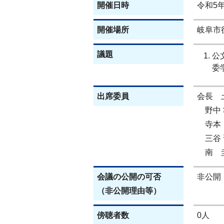
開催日時
令和5年
開催場所
岐阜市役
議題
公
委
出席委員
会長 
野中 
寺本 
三谷 
南 圭
会議の公開の可否
非公開
（非公開理由等）
傍聴者数
0人