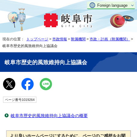
Foreign language
現在の位置：
トップページ
>
市政情報
>
附属機関
>
市政・計画（附属機関）
>
岐阜市歴史的風致維持向上協議会
岐阜市歴史的風致維持向上協議会
ページ番号1019264
岐阜市歴史的風致維持向上協議会の概要
より良いホームページにするために、ページのご感想をお聞