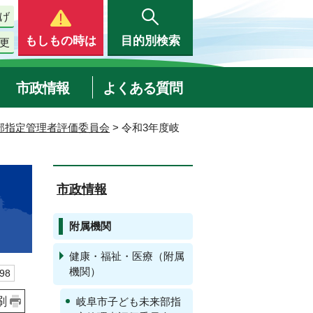
げ
もしもの時は
目的別検索
更
市政情報
よくある質問
部指定管理者評価委員会
> 令和3年度岐
市政情報
附属機関
健康・福祉・医療（附属
機関）
98
刷
岐阜市子ども未来部指