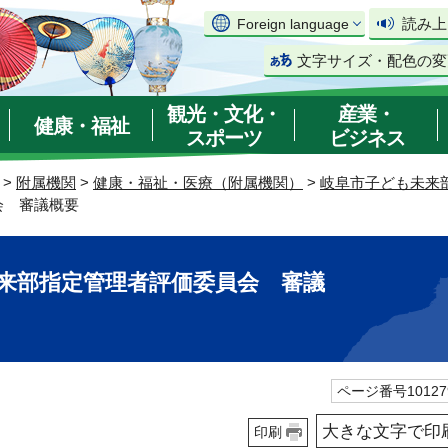
読み上
Foreign language
文字サイズ・配色の変
観光・文化・
産業・
健康・福祉
スポーツ
ビジネス
>
附属機関
>
健康・福祉・医療（附属機関）
>
岐阜市子ども未来
会 審議概要
来部指定管理者評価委員会 審議
ページ番号10127
大きな文字で印
印刷